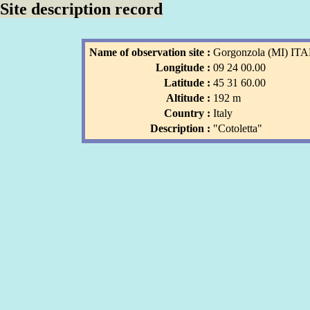
Site description record
Name of observation site :
Gorgonzola (MI) IT
Longitude :
09 24 00.00
Latitude :
45 31 60.00
Altitude :
192 m
Country :
Italy
Description :
"Cotoletta"